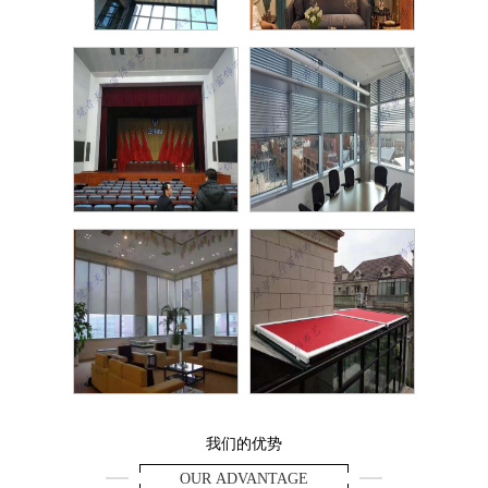
FCS
欧
礼堂幕布
铝合
电动阳光卷帘
别墅阳
我们的优势
OUR ADVANTAGE