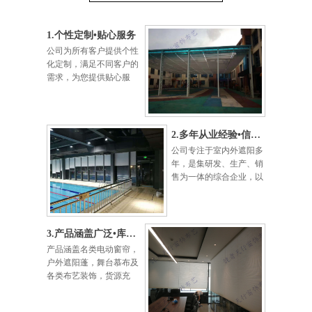
1.个性定制•贴心服务
公司为所有客户提供个性
化定制，满足不同客户的
需求，为您提供贴心服
务。
2.多年从业经验•信誉第一
公司专注于室内外遮阳多
年，是集研发、生产、销
售为一体的综合企业，以
信营为本，以质量为宗。
3.产品涵盖广泛•库存充足
产品涵盖名类电动窗帘，
户外遮阳蓬，舞台慕布及
各类布艺装饰，货源充
足，可保准时完工。