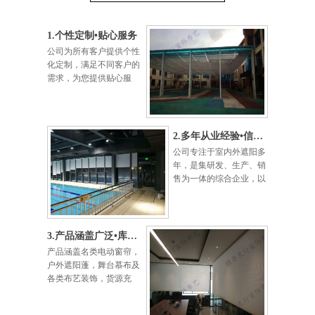
1.个性定制•贴心服务
公司为所有客户提供个性
化定制，满足不同客户的
需求，为您提供贴心服
务。
2.多年从业经验•信誉第一
公司专注于室内外遮阳多
年，是集研发、生产、销
售为一体的综合企业，以
信营为本，以质量为宗。
3.产品涵盖广泛•库存充足
产品涵盖名类电动窗帘，
户外遮阳蓬，舞台慕布及
各类布艺装饰，货源充
足，可保准时完工。