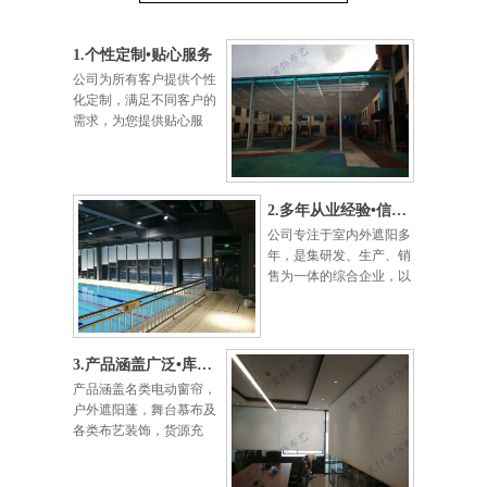
1.个性定制•贴心服务
公司为所有客户提供个性
化定制，满足不同客户的
需求，为您提供贴心服
务。
2.多年从业经验•信誉第一
公司专注于室内外遮阳多
年，是集研发、生产、销
售为一体的综合企业，以
信营为本，以质量为宗。
3.产品涵盖广泛•库存充足
产品涵盖名类电动窗帘，
户外遮阳蓬，舞台慕布及
各类布艺装饰，货源充
足，可保准时完工。