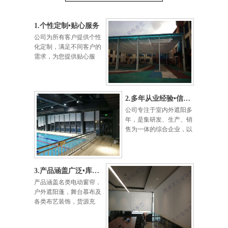
1.个性定制•贴心服务
公司为所有客户提供个性
化定制，满足不同客户的
需求，为您提供贴心服
务。
2.多年从业经验•信誉第一
公司专注于室内外遮阳多
年，是集研发、生产、销
售为一体的综合企业，以
信营为本，以质量为宗。
3.产品涵盖广泛•库存充足
产品涵盖名类电动窗帘，
户外遮阳蓬，舞台慕布及
各类布艺装饰，货源充
足，可保准时完工。