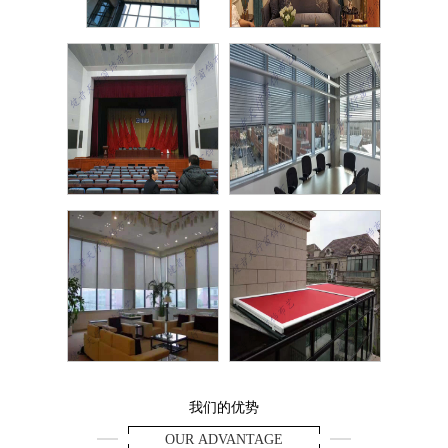
FCS
欧
礼堂幕布
铝合
电动阳光卷帘
别墅阳
我们的优势
OUR ADVANTAGE