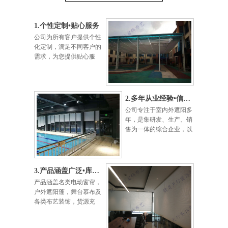
1.个性定制•贴心服务
公司为所有客户提供个性
化定制，满足不同客户的
需求，为您提供贴心服
务。
2.多年从业经验•信誉第一
公司专注于室内外遮阳多
年，是集研发、生产、销
售为一体的综合企业，以
信营为本，以质量为宗。
3.产品涵盖广泛•库存充足
产品涵盖名类电动窗帘，
户外遮阳蓬，舞台慕布及
各类布艺装饰，货源充
足，可保准时完工。